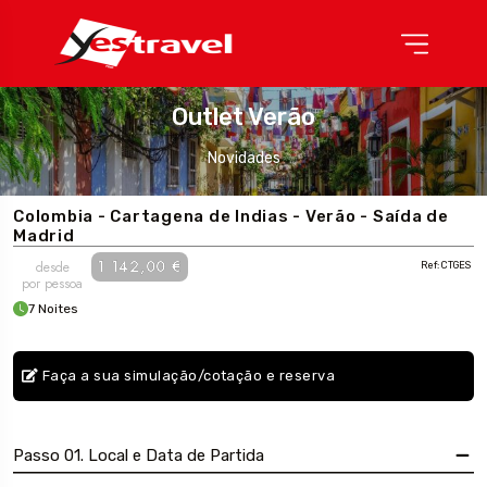
Outlet Verão
Novidades
Colombia - Cartagena de Indias - Verão - Saída de
Madrid
1 142,00 €
desde
Ref: CTGES
por pessoa
7 Noites
Faça a sua simulação/cotação e reserva
Passo 01. Local e Data de Partida