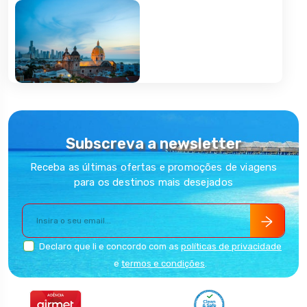
Embarque y llegada, Aeropuerto de
DIA 1
origen - Cartagena de Indias
Cartagena de Indias
DIA 2
Regreso, Cartagena de Indias -
DIA 8
Aeropuerto de origen
Subscreva a newsletter
Receba as últimas ofertas e promoções de viagens
para os destinos mais desejados
Declaro que li e concordo com as
políticas de privacidade
e
termos e condições
.