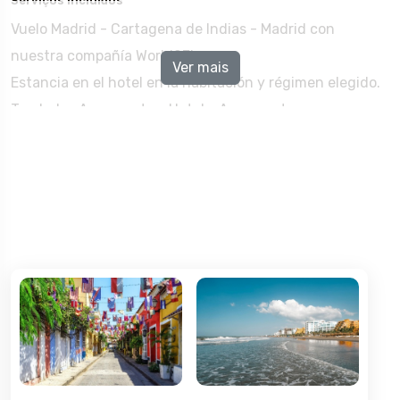
Serviços Incluídos
Vuelo Madrid - Cartagena de Indias - Madrid con
nuestra compañía World2Fly.
Ver mais
Estancia en el hotel en la habitación y régimen elegido.
Traslados Aeropuerto - Hotel - Aeropuerto.
Seguro de inclusión.
Outros Serviços
Seguro Premium. (OPCIONAL)
Acercamiento en tren Ave a Madrid. (OPCIONAL)
Hotel de conexión en Madrid. (OPCIONAL)
Actividades en destino. (OPCIONAL)
Reserva de asientos. (OPCIONAL)
Facturación en mostrador y embarque preferente.
(OPCIONAL)
Menú gourmet. (OPCIONAL)