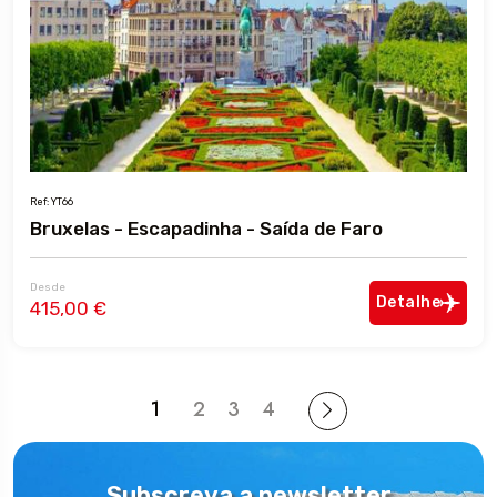
Ref: YT66
Bruxelas - Escapadinha - Saída de Faro
Desde
Detalhe
415,00 €
1
2
3
4
Subscreva a newsletter