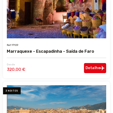
Ref: YT109
Marraquexe - Escapadinha - Saída de Faro
Desde
Detalhe
320,00 €
3 NOITES