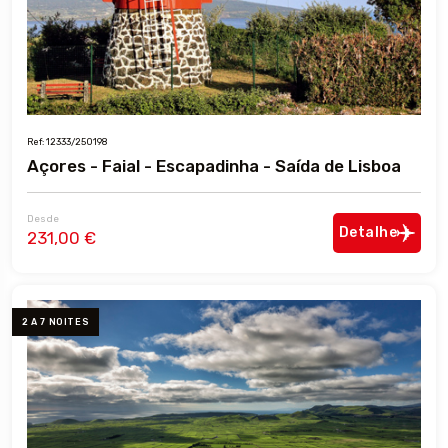
Ref: 12333/250198
Açores - Faial - Escapadinha - Saída de Lisboa
Desde
Detalhe
231,00 €
2 A 7 NOITES