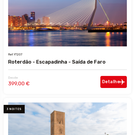
Ref: YT207
Roterdão - Escapadinha - Saída de Faro
Desde
Detalhe
399,00 €
3 NOITES