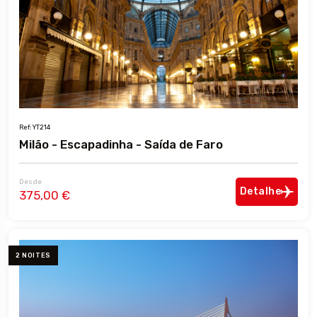
Ref: YT214
Milão - Escapadinha - Saída de Faro
Desde
Detalhe
375,00 €
2 NOITES