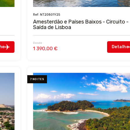
Ref: NT20801Y25
Amesterdão e Países Baixos - Circuito -
Saída de Lisboa
Desde
he
Detalhe
1 390,00 €
7 NOITES