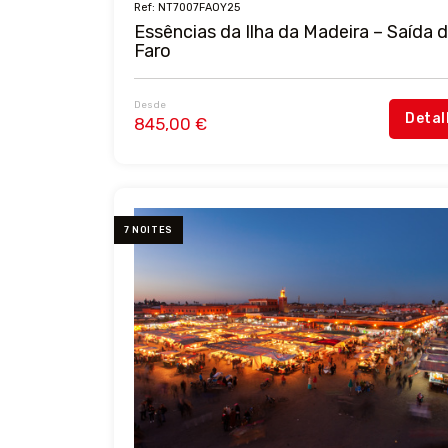
Ref: NT7007FAOY25
Essências da Ilha da Madeira – Saída 
Faro
Desde
Detal
845,00 €
7 NOITES