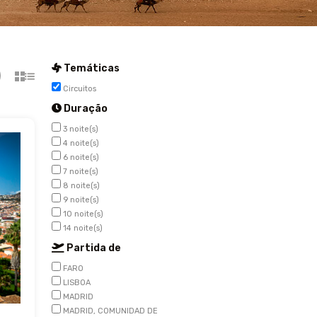
Temáticas
Circuitos
Duração
3 noite(s)
4 noite(s)
6 noite(s)
7 noite(s)
8 noite(s)
9 noite(s)
10 noite(s)
14 noite(s)
Partida de
FARO
LISBOA
MADRID
MADRID, COMUNIDAD DE