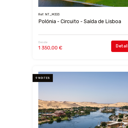
Ref: NT_M333
Polónia - Circuito - Saída de Lisboa
Desde
Detal
1 350,00 €
9 NOITES