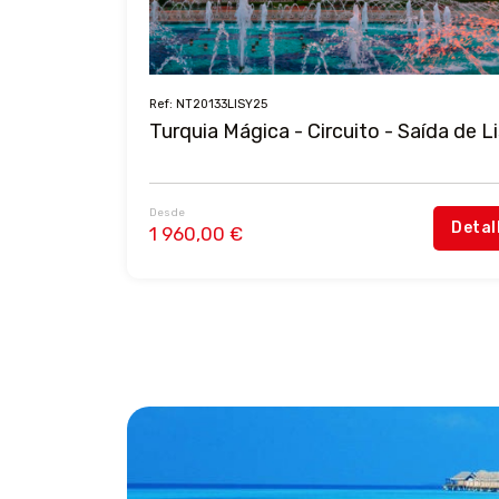
Ref: NT20133LISY25
Turquia Mágica - Circuito - Saída de L
Desde
Detal
1 960,00 €