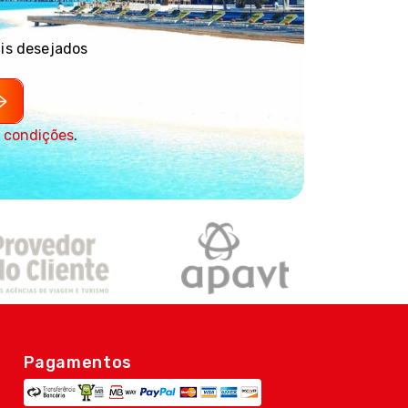
ais desejados
 condições
.
Pagamentos