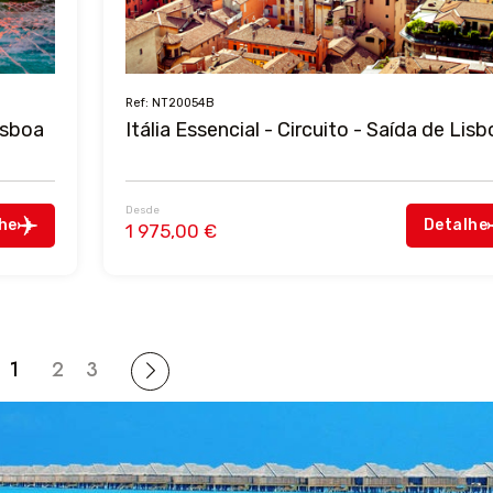
Ref: NT20054B
isboa
Itália Essencial - Circuito - Saída de Lisb
Desde
he
Detalhe
1 975,00 €
1
2
3