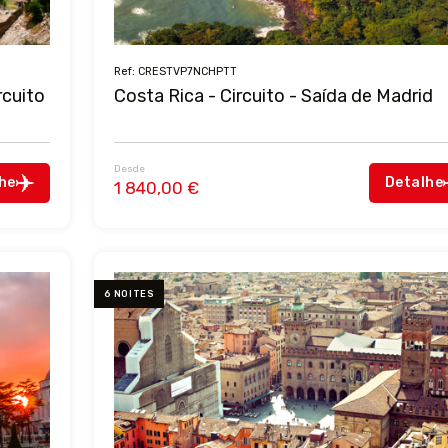
Ref: CRESTVP7NCHPTT
rcuito
Costa Rica - Circuito - Saída de Madrid
Desde
he
Detalhe
1 840,00 €
6 NOITES