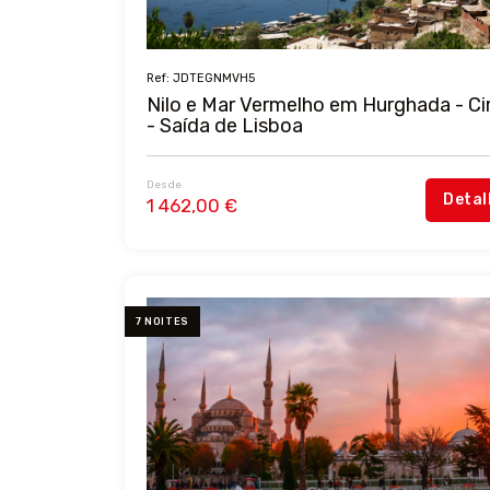
Ref: JDTEGNMVH5
Nilo e Mar Vermelho em Hurghada - Ci
- Saída de Lisboa
Desde
Detal
1 462,00 €
7 NOITES