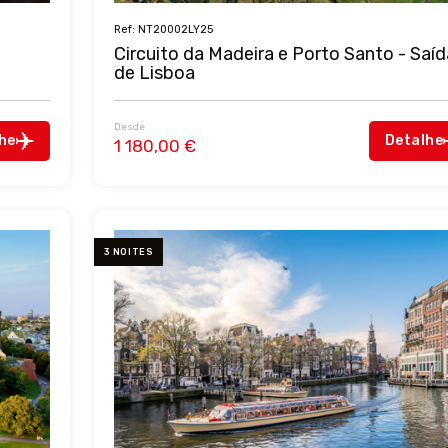
Ref: NT20002LY25
Circuito da Madeira e Porto Santo - Saíd
de Lisboa
Desde
he
Detalhe
1 180,00 €
3 NOITES