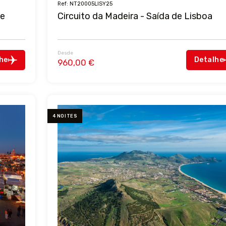
Ref: NT20005LISY25
de
Circuito da Madeira - Saída de Lisboa
Desde
he
Detalhe
960,00 €
4 NOITES