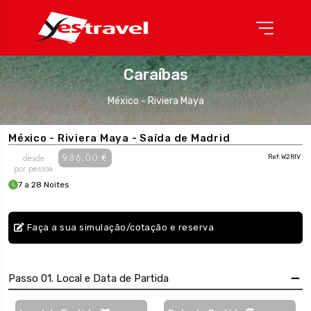
Caraíbas
México - Riviera Maya
México - Riviera Maya - Saída de Madrid
986,00 €
desde
Ref: W2RIV
por pessoa
7 a 28 Noites
Faça a sua simulação/cotação e reserva
Passo 01. Local e Data de Partida