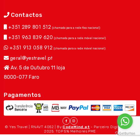
Contactos
+351 289 801 512
(chamada para a rede fixa nacional)
+351 963 839 620
(chamada para a rede móvel nacional)
+351 913 058 912
(chamada para a rede móvel nacional)
geral@yestravel.pt
Av. 5 de Outubro 11 loja
8000-077 Faro
Pagamentos
© Yes Travel | RNAVT 4052 | By
CodeMind.pt
- Parceiro Digital desde
2025. TOP 5% Melhores PME