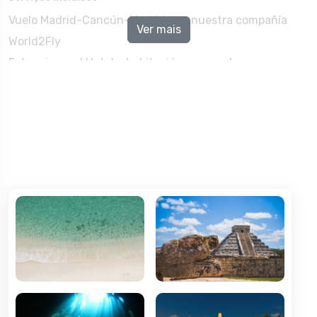
Vuelo Madrid-Cancún-Madrid con nuestra compañía
Ver mais
World2Fly
Estancia en el Hotel y habitación reservada
Traslados aeropuerto-hotel-aeropuerto
Asistencia en destino
Seguro inclusión
Outros Serviços
Seguro Premium (OPCIONAL)
Acercamiento en tren Ave a Madrid (OPCIONAL)
Acercamiento en avión a Madrid con Iberia (en otras
compañías, solicitar al dpto de booking) (OPCIONAL)
Hotel de conexión en Madrid (OPCIONAL)
Reserva de asientos (OPCIONAL)
Facturación en mostrador y embarque preferente
(OPCIONAL)