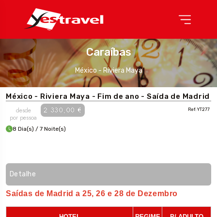
Caraíbas
México - Riviera Maya
México - Riviera Maya - Fim de ano - Saída de Madrid
2 330,00 €
desde
Ref: YT277
por pessoa
8 Dia(s) / 7 Noite(s)
Detalhe
Saídas de Madrid a 25, 26 e 28 de Dezembro
HOTEL
REGIME
P/ ADULTO