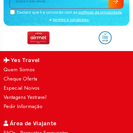
Declaro que li e concordo com as
políticas de privacidade
e
termos e condições
.
Yes Travel
Quem Somos
Cheque Oferta
Especial Noivos
Vantagens Yestravel
Pedir Informação
Área de Viajante
FAQs - Perguntas Frequentes