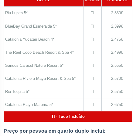
Riu Lupita 5*
TI
2.330€
BlueBay Grand Esmeralda 5*
TI
2.399€
Catalonia Yucatan Beach 4*
TI
2.475€
The Reef Coco Beach Resort & Spa 4*
TI
2.499€
Sandos Caracol Nature Resort 5*
TI
2.555€
Catalonia Riviera Maya Resort & Spa 5*
TI
2.570€
Riu Tequila 5*
TI
2.575€
Catalonia Playa Maroma 5*
TI
2.675€
TI - Tudo Incluído
Preço por pessoa em quarto duplo incluí: