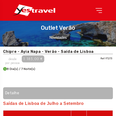
Outlet Verão
Novidades
Chipre - Ayia Napa - Verão - Saída de Lisboa
1 185,00 €
desde
Ref: YT273
por pessoa
8 Dia(s) / 7 Noite(s)
Detalhe
Saídas de Lisboa de Julho a Setembro