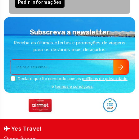
Pedir Informações
Subscreva a newsletter
Receba as últimas ofertas e promoções de viagens
para os destinos mais desejados
Declaro que li e concordo com as
políticas de privacidade
e
termos e condições
.
Yes Travel
Quem Somos