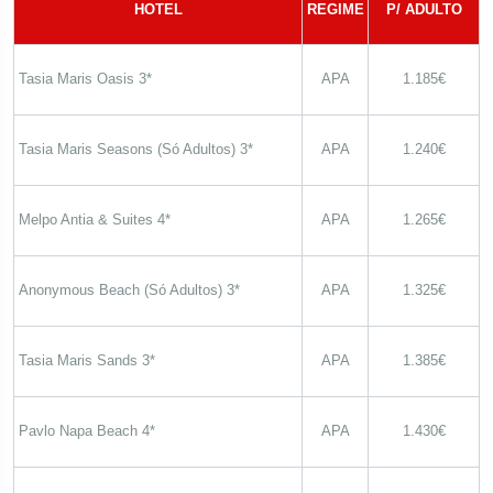
HOTEL
REGIME
P/ ADULTO
Tasia Maris Oasis 3*
APA
1.185€
Tasia Maris Seasons (Só Adultos) 3*
APA
1.240€
Melpo Antia & Suites 4*
APA
1.265€
Anonymous Beach (Só Adultos) 3*
APA
1.325€
Tasia Maris Sands 3*
APA
1.385€
Pavlo Napa Beach 4*
APA
1.430€