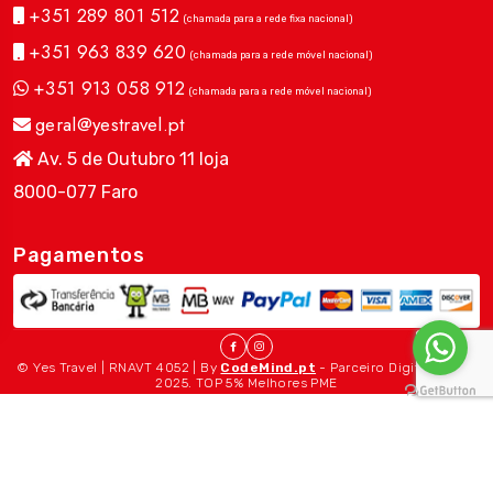
+351 289 801 512
(chamada para a rede fixa nacional)
+351 963 839 620
(chamada para a rede móvel nacional)
+351 913 058 912
(chamada para a rede móvel nacional)
geral@yestravel.pt
Av. 5 de Outubro 11 loja
8000-077 Faro
Pagamentos
© Yes Travel | RNAVT 4052 | By
CodeMind.pt
- Parceiro Digital desde
2025. TOP 5% Melhores PME