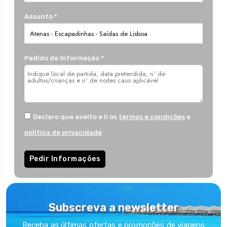
Assunto *
Pedido de Informação *
Declaro que aceito e li os
termos e condições
e
política de privacidade
Pedir Informações
Subscreva a newsletter
Receba as últimas ofertas e promoções de viagens