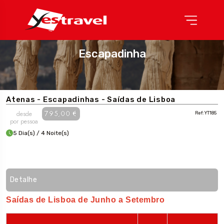
Escapadinha
Atenas - Escapadinhas - Saídas de Lisboa
795,00 €
desde
Ref: YT185
por pessoa
5 Dia(s) / 4 Noite(s)
Detalhe
Saídas de Lisboa de Junho a Setembro