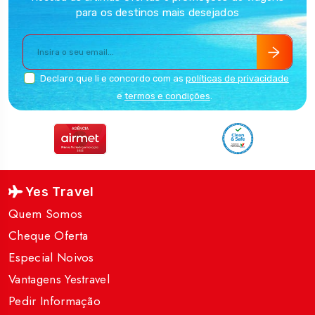
para os destinos mais desejados
Declaro que li e concordo com as
políticas de privacidade
e
termos e condições
.
Yes Travel
Quem Somos
Cheque Oferta
Especial Noivos
Vantagens Yestravel
Pedir Informação