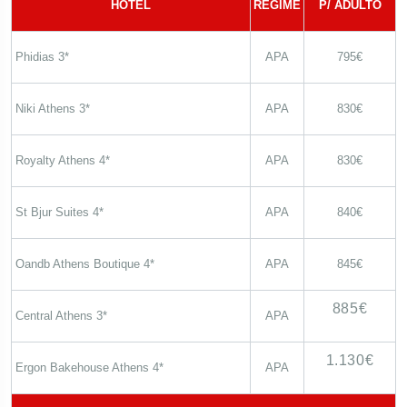
HOTEL
REGIME
P/ ADULTO
Phidias 3*
APA
795€
Niki Athens 3*
APA
830€
Royalty Athens 4*
APA
830€
St Bjur Suites 4*
APA
840€
Oandb Athens Boutique 4*
APA
845€
885€
Central Athens 3*
APA
1.130€
Ergon Bakehouse Athens 4*
APA