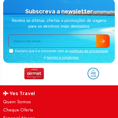
Subscreva a newsletter
Receba as últimas ofertas e promoções de viagens
para os destinos mais desejados
Declaro que li e concordo com as
políticas de privacidade
e
termos e condições
.
Yes Travel
Quem Somos
Cheque Oferta