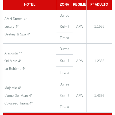
HOTEL
ZONA
REGIME
P/ ADULTO
Durres
AMH Durres 4*
Luxury 4*
APA
1.195€
Ksimil
Destiny & Spa 4*
Tirana
Durres
Aragosta 4*
Ksimil
Ori Mare 4*
APA
1.235€
La Bohème 4*
Tirana
Durres
Majestic 4*
Ksimil
L`amo Del Mare 4*
APA
1.435€
Coloseeo Tirana 4*
Tirana