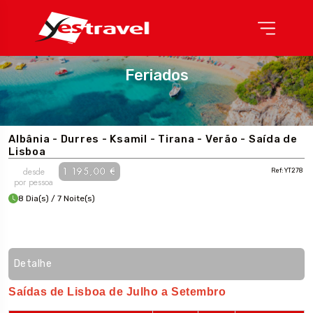
Feriados
Albânia - Durres - Ksamil - Tirana - Verão - Saída de
Lisboa
1 195,00 €
desde
Ref: YT278
por pessoa
8 Dia(s) / 7 Noite(s)
Detalhe
Saídas de Lisboa de Julho a Setembro