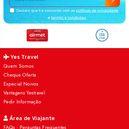
Declaro que li e concordo com as
políticas de privacidade
e
termos e condições
.
Yes Travel
Quem Somos
Cheque Oferta
Especial Noivos
Vantagens Yestravel
Pedir Informação
Área de Viajante
FAQs - Perguntas Frequentes